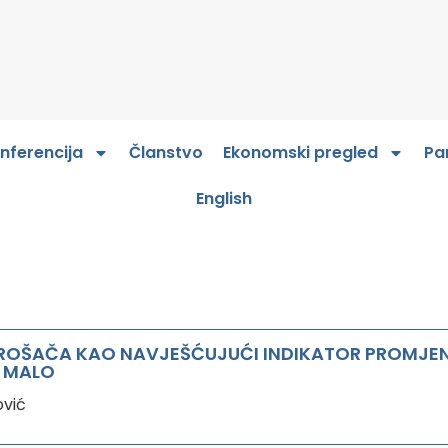
nferencija
Članstvo
Ekonomski pregled
Pa
English
ROŠAČA KAO NAVJEŠĆUJUĆI INDIKATOR PROMJE
A MALO
ović