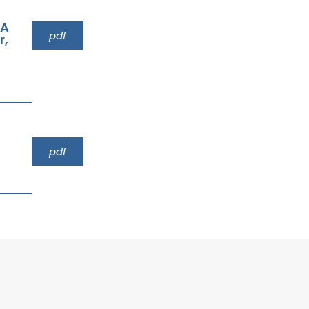
VA
pdf
r,
pdf