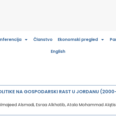
nferencija
Članstvo
Ekonomski pregled
Pa
English
OLITIKE NA GOSPODARSKI RAST U JORDANU (2000
lmajeed Alsmadi, Esraa Alkhatib, Atala Mohammad Alqti