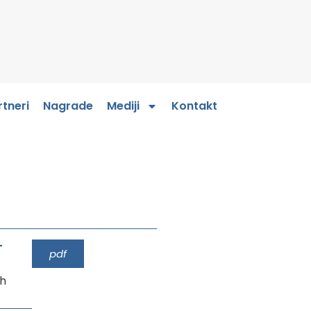
rtneri
Nagrade
Mediji
Kontakt
-
pdf
sh