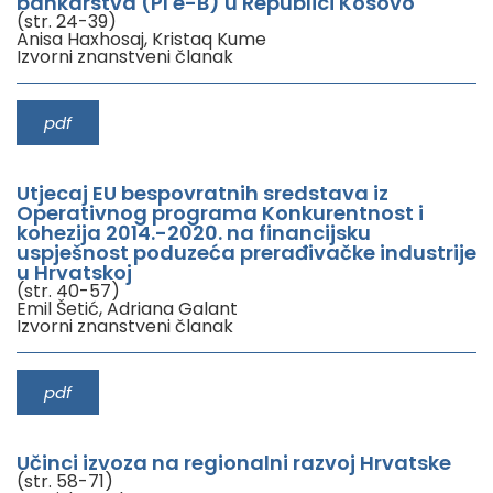
bankarstva (PI e-B) u Republici Kosovo
(str. 24-39)
Anisa Haxhosaj, Kristaq Kume
Izvorni znanstveni članak
pdf
Utjecaj EU bespovratnih sredstava iz
Operativnog programa Konkurentnost i
kohezija 2014.-2020. na financijsku
uspješnost poduzeća prerađivačke industrije
u Hrvatskoj
(str. 40-57)
Emil Šetić, Adriana Galant
Izvorni znanstveni članak
pdf
Učinci izvoza na regionalni razvoj Hrvatske
(str. 58-71)