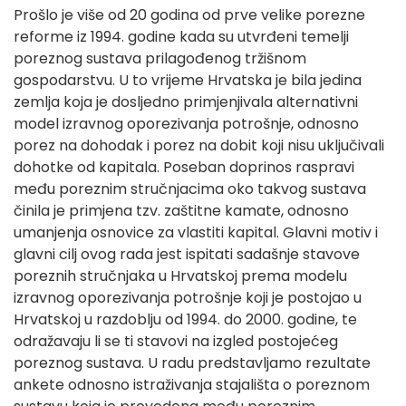
Prošlo je više od 20 godina od prve velike porezne
reforme iz 1994. godine kada su utvrđeni temelji
poreznog sustava prilagođenog tržišnom
gospodarstvu. U to vrijeme Hrvatska je bila jedina
zemlja koja je dosljedno primjenjivala alternativni
model izravnog oporezivanja potrošnje, odnosno
porez na dohodak i porez na dobit koji nisu uključivali
dohotke od kapitala. Poseban doprinos raspravi
među poreznim stručnjacima oko takvog sustava
činila je primjena tzv. zaštitne kamate, odnosno
umanjenja osnovice za vlastiti kapital. Glavni motiv i
glavni cilj ovog rada jest ispitati sadašnje stavove
poreznih stručnjaka u Hrvatskoj prema modelu
izravnog oporezivanja potrošnje koji je postojao u
Hrvatskoj u razdoblju od 1994. do 2000. godine, te
odražavaju li se ti stavovi na izgled postojećeg
poreznog sustava. U radu predstavljamo rezultate
ankete odnosno istraživanja stajališta o poreznom