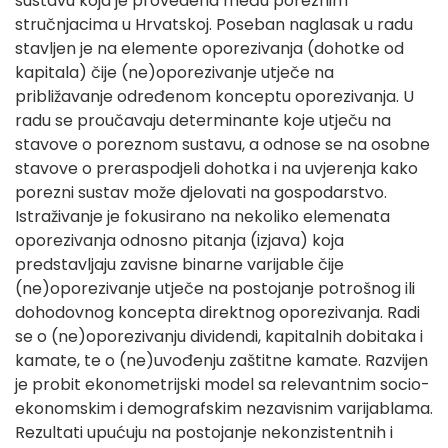
sustavu koja je provedena među poreznim
stručnjacima u Hrvatskoj. Poseban naglasak u radu
stavljen je na elemente oporezivanja (dohotke od
kapitala) čije (ne)oporezivanje utječe na
približavanje određenom konceptu oporezivanja. U
radu se proučavaju determinante koje utječu na
stavove o poreznom sustavu, a odnose se na osobne
stavove o preraspodjeli dohotka i na uvjerenja kako
porezni sustav može djelovati na gospodarstvo.
Istraživanje je fokusirano na nekoliko elemenata
oporezivanja odnosno pitanja (izjava) koja
predstavljaju zavisne binarne varijable čije
(ne)oporezivanje utječe na postojanje potrošnog ili
dohodovnog koncepta direktnog oporezivanja. Radi
se o (ne)oporezivanju dividendi, kapitalnih dobitaka i
kamate, te o (ne)uvođenju zaštitne kamate. Razvijen
je probit ekonometrijski model sa relevantnim socio-
ekonomskim i demografskim nezavisnim varijablama.
Rezultati upućuju na postojanje nekonzistentnih i