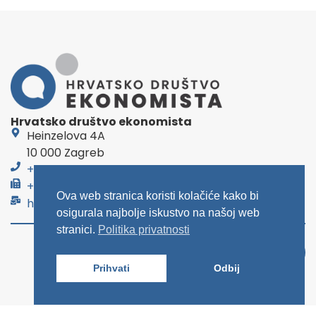
Hrvatsko društvo ekonomista
Heinzelova 4A
10 000 Zagreb
+385 1 46 00 888
+385 1 46 50 366
Ova web stranica koristi kolačiće kako bi
hde@hde.hr
osigurala najbolje iskustvo na našoj web
stranici.
Politika privatnosti
Prihvati
Odbij